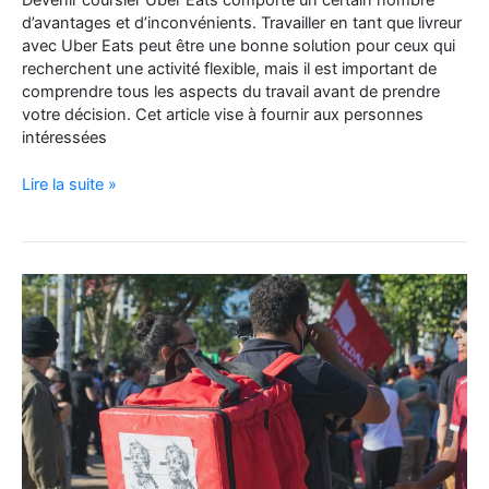
Devenir coursier Uber Eats comporte un certain nombre
d’avantages et d’inconvénients. Travailler en tant que livreur
avec Uber Eats peut être une bonne solution pour ceux qui
recherchent une activité flexible, mais il est important de
comprendre tous les aspects du travail avant de prendre
votre décision. Cet article vise à fournir aux personnes
intéressées
Les
Lire la suite »
avantages
et
les
inconvénients
d’être
livreur
Uber
Eats