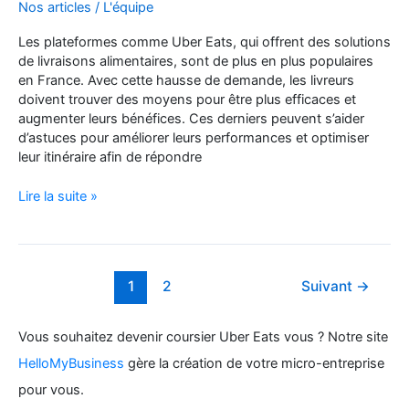
Nos articles
/
L'équipe
Les plateformes comme Uber Eats, qui offrent des solutions
de livraisons alimentaires, sont de plus en plus populaires
en France. Avec cette hausse de demande, les livreurs
doivent trouver des moyens pour être plus efficaces et
augmenter leurs bénéfices. Ces derniers peuvent s’aider
d’astuces pour améliorer leurs performances et optimiser
leur itinéraire afin de répondre
Comment
Lire la suite »
optimiser
son
itinéraire
de
1
2
Suivant
→
livraison
chez
Uber
Vous souhaitez devenir coursier Uber Eats vous ? Notre site
Eats
HelloMyBusiness
gère la création de votre micro-entreprise
pour
être
pour vous.
plus