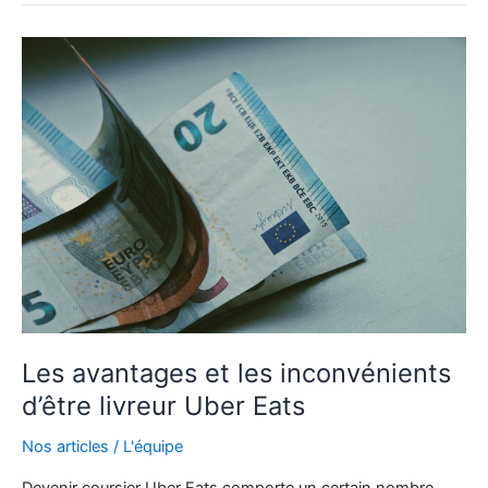
relations
avec
les
clients
en
tant
que
livreur
Uber
Eats
?
Les avantages et les inconvénients
d’être livreur Uber Eats
Nos articles
/
L'équipe