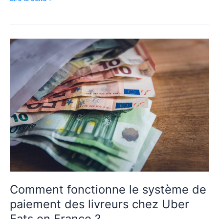
astuces
pour
améliorer
sa
productivité
en
tant
que
livreur
Uber
Eats
Comment fonctionne le système de
paiement des livreurs chez Uber
Eats en France ?