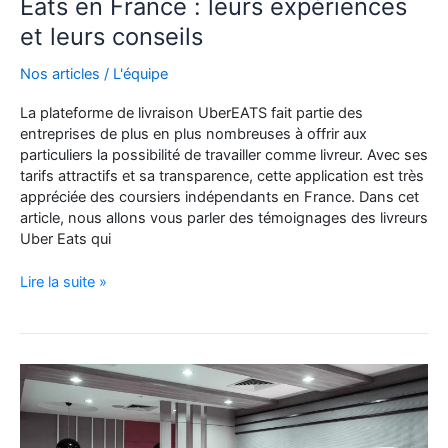
Eats en France : leurs expériences
et leurs conseils
Nos articles
/
L'équipe
La plateforme de livraison UberEATS fait partie des
entreprises de plus en plus nombreuses à offrir aux
particuliers la possibilité de travailler comme livreur. Avec ses
tarifs attractifs et sa transparence, cette application est très
appréciée des coursiers indépendants en France. Dans cet
article, nous allons vous parler des témoignages des livreurs
Uber Eats qui
Les
Lire la suite »
témoignages
de
livreurs
Uber
Eats
en
France