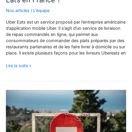
Nos articles
/
L'équipe
Uber Eats est un service proposé par l’entreprise américaine
d’application mobile Uber. Il s’agit d’un service de livraison
de repas commandés en ligne, qui permet aux
consommateurs de commander des plats préparés par des
restaurants partenaires et de les faire livrer à domicile ou sur
place. Il existe plusieurs façons pour les livreurs Ubereats en
Comment
Lire la suite »
fonctionne
le
système
de
paiement
des
livreurs
chez
Uber
Eats