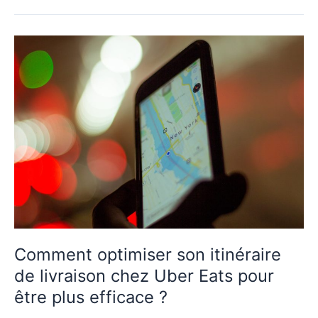
face
aux
situations
difficiles
en
tant
que
livreur
Uber
Eats
?
Comment optimiser son itinéraire
de livraison chez Uber Eats pour
être plus efficace ?